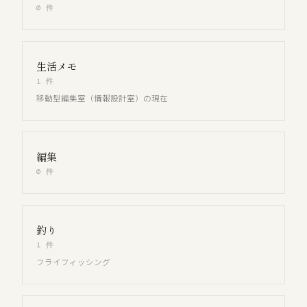
0 件
生活メモ
1 件
移動型編集室（情報設計室）の現在
編集
0 件
釣り
1 件
フライフィッシング